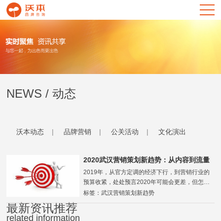
NEWS / 动态
沃本动态
品牌营销
公关活动
文化演出
2020武汉营销策划新趋势：从内容到流量
到品牌
2019年，从官方定调的经济下行，到营销行业的
预算收紧，处处预言2020年可能会更差，但怎么
也没想到，开年就迎来了新冠病毒这样的“黑天
标签：武汉营销策划新趋势
鹅”事件。这给本就急速变化的营销环境又加了一
最新资讯推荐
码，工作还要继续，无论......
related information